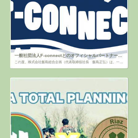
一般社団法人F-connectとのオフィシャルパートナー契約締結のお知らせ
この度、株式会社飯島総合企画（代表取締役社長 飯島正弘）は、一般社団法人F-connect様（代表理事小池 純輝） と、オフィシャルパートナーの契約を締結いたしましたのでお知らせいたします。 「一般社団法人 […]