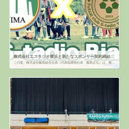
株式会社エスタジオ横浜と新たなスポンサー契約締結のお知らせ
この度、株式会社飯島総合企画（代表取締役社長 飯島正弘）は、株式会社エスタジオ横浜様（代表 坂間智司）と 新たな取り組みを実施することになり、スポンサー契約を締結いたしました。 既に、フットサルチームの「FENIX 横浜 […]