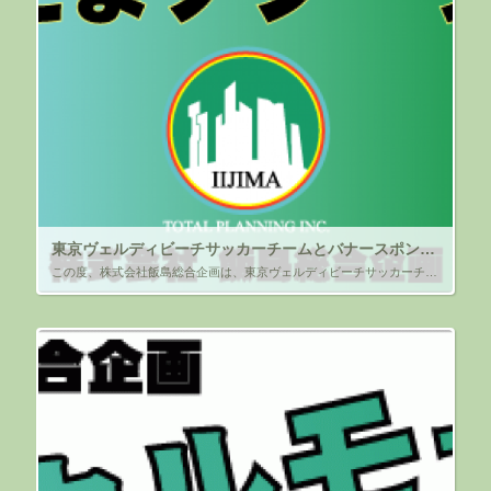
東京ヴェルディビーチサッカーチームとバナースポンサー契約のお知らせ
この度、株式会社飯島総合企画は、東京ヴェルディビーチサッカーチーム（所在地：東京都立川市）と、 バナースポンサー契約を締結しましたので、ご報告します。 今季で５シーズン目となり、引き続きサポートさせて頂く所存です。 &n […]