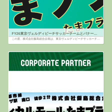
FY26東京ヴェルディビーチサッカーチームとバナースポンサー契約のお知らせ
この度、株式会社飯島総合企画は、東京ヴェルディビーチサッカーチーム（所在地：東京都立川市）と、今シーズンも引き続きバナースポンサー契約を締結しましたことご報告します。 今季で８シーズン目となり、引き続きサポートさせて頂く […]