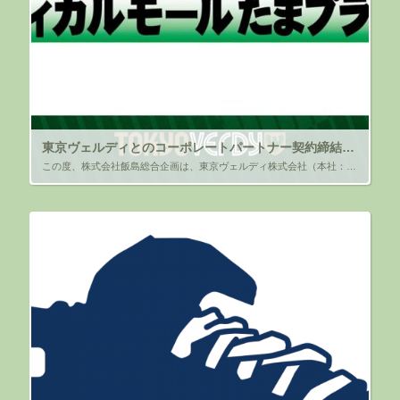
東京ヴェルディとのコーポレートパートナー契約締結（継続）のお知らせ
この度、株式会社飯島総合企画は、東京ヴェルディ株式会社（本社：東京都稲城市、代表取締役社長 中村考昭）と、2024年シーズンのコーポレートパートナー契約を締結しましたので、ご報告します。 弊社は、昨年に引き続き東京ヴェル […]