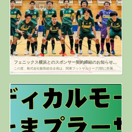
フェニックス横浜とのスポンサー契約締結のお知らせ（2022年度）
この度、株式会社飯島総合企画は、関東フットサルリーグ2部に所属している フェニックス横浜チーム（所在地：神奈川県横浜市緑区）と、 2022年度スポンサー契約を締結しましたので、ご報告します。 関東1部リーグへの昇格を目 […]