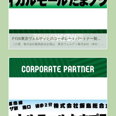
FY26東京ヴェルディとのコーポレートパートナー契約締結（継続）のお知らせ
この度、株式会社飯島総合企画は、東京ヴェルディ株式会社（本社：東京都稲城市、代表取締役社長 中村考昭）と、2026年シーズンのコーポレートパートナー契約※を締結しましたので、ご報告します。 弊社は、昨年に引き続き東京ヴェ […]