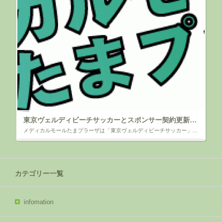
東京ヴェルディビーチサッカーとスポンサー契約更新のお知らせ
メディカルモールたまプラーザは「東京ヴェルディビーチサッカー」と スポンサー契約を更新いたしました ～ビーチサッカー普及と3連覇、そして世界No.1クラブを目指して！～ 拝啓 時下ますますご清祥のこととお慶び申し上げま […]
カテゴリー一覧
infomation