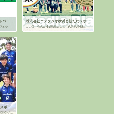
東京ヴェルディとのコーポレートパートナー契約締結（継続）のお知らせ
株式会社エスタジオ横浜と新たなスポンサー契約締結のお知らせ
この度、株式会社飯島総合企画は、東京ヴェルディ株式会社（本社：東京都稲城市、代表取締役社長 中村考昭）と、2024年シーズンのコーポレートパートナー契約を締結しましたので、ご報告します。 弊社は、昨年に引き続き東京ヴェル […]
この度、株式会社飯島総合企画（代表取締役社長 飯島正弘）は、株式会社エスタジオ横浜様（代表 坂間智司）と 新たな取り組みを実施することになり、スポンサー契約を締結いたしました。 既に、フットサルチームの「FENIX 横浜 […]
FC横浜アズールのオフィシャルスポンサーになりました
メディカルモールたまプラーザ、「FC YOKOHAMA AZUL」と オフィシャルスポンサー契約を締結 ～横浜市青葉区から日本を代表するビッグクラブを共に！～ 平素は格別のお引立てを賜り、厚く御礼申し上げます。 &nb […]