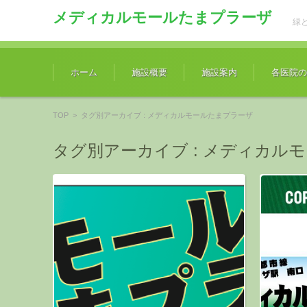
メディカルモールたまプラーザ
緑
コンテンツに移動
ホーム
施設概要
施設案内
各医院の
TOP
>
タグ別アーカイブ : メディカルモールたまプラーザ
タグ別アーカイブ :
メディカルモ