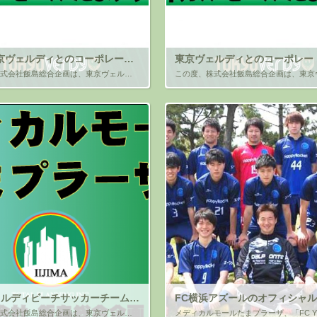
FY26東京ヴェルディとのコーポレートパートナー契約締結（継続）のお知らせ
この度、株式会社飯島総合企画は、東京ヴェルディ株式会社（本社：東京都稲城市、代表取締役社長 中村考昭）と、2026年シーズンのコーポレートパートナー契約※を締結しましたので、ご報告します。 弊社は、昨年に引き続き東京ヴェ […]
東京ヴェルディビーチサッカーチームとバナースポンサー契約のお知らせ
この度、株式会社飯島総合企画は、東京ヴェルディビーチサッカーチーム（所在地：東京都立川市）と、 バナースポンサー契約を締結しましたので、ご報告します。 今季で５シーズン目となり、引き続きサポートさせて頂く所存です。 &n […]