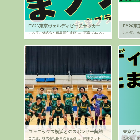
FY26東京ヴェルディビーチサッカーチームとバナースポンサー契約のお知らせ
この度、株式会社飯島総合企画は、東京ヴェルディビーチサッカーチーム（所在地：東京都立川市）と、今シーズンも引き続きバナースポンサー契約を締結しましたことご報告します。 今季で８シーズン目となり、引き続きサポートさせて頂く […]
フェニックス横浜とのスポンサー契約締結のお知らせ（2022年度）
この度、株式会社飯島総合企画は、関東フットサルリーグ2部に所属している フェニックス横浜チーム（所在地：神奈川県横浜市緑区）と、 2022年度スポンサー契約を締結しましたので、ご報告します。 関東1部リーグへの昇格を目 […]