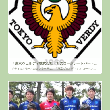
「東京ヴェルディ株式会社」とのコーポレートパートナー 契約のお知らせ
メディカルモールたまプラーザは、「東京ヴェルディ」と コーポレートパートナー契約を締結いたしました ～CSR活動 J1昇格への飛躍の年へ～ 拝啓 時下ますますご清祥のこととお慶び申し上げます。 平素より「メディカルモー […]