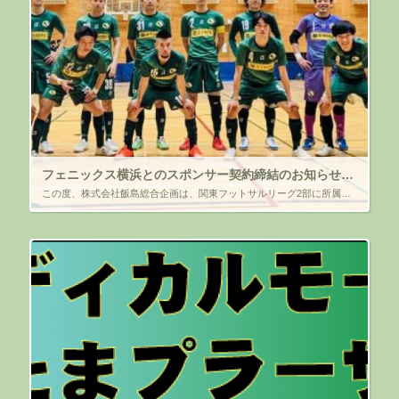
フェニックス横浜とのスポンサー契約締結のお知らせ（2022年度）
この度、株式会社飯島総合企画は、関東フットサルリーグ2部に所属している フェニックス横浜チーム（所在地：神奈川県横浜市緑区）と、 2022年度スポンサー契約を締結しましたので、ご報告します。 関東1部リーグへの昇格を目 […]