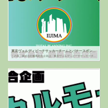
東京ヴェルディビーチサッカーチームとバナースポンサー契約のお知らせ
この度、株式会社飯島総合企画は、東京ヴェルディビーチサッカーチーム（所在地：東京都立川市）と、 バナースポンサー契約を締結しましたので、ご報告します。 今季で５シーズン目となり、引き続きサポートさせて頂く所存です。 &n […]