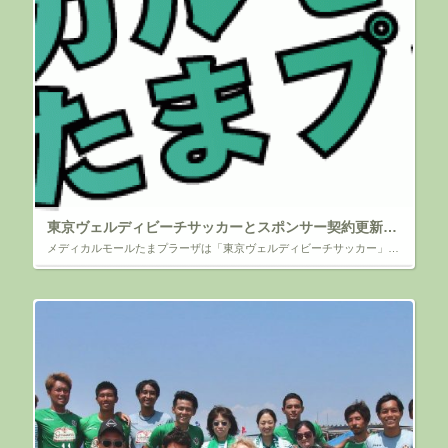
東京ヴェルディビーチサッカーとスポンサー契約更新のお知らせ
メディカルモールたまプラーザは「東京ヴェルディビーチサッカー」と スポンサー契約を更新いたしました ～ビーチサッカー普及と3連覇、そして世界No.1クラブを目指して！～ 拝啓 時下ますますご清祥のこととお慶び申し上げま […]