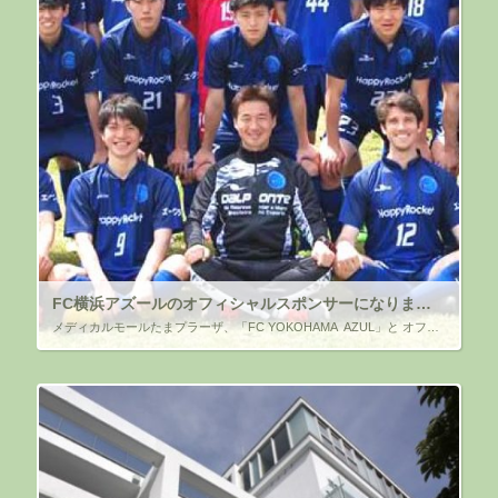
FC横浜アズールのオフィシャルスポンサーになりました
メディカルモールたまプラーザ、「FC YOKOHAMA AZUL」と オフィシャルスポンサー契約を締結 ～横浜市青葉区から日本を代表するビッグクラブを共に！～ 平素は格別のお引立てを賜り、厚く御礼申し上げます。 &nb […]