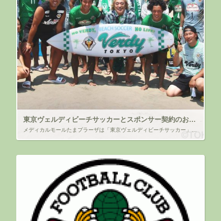
東京ヴェルディビーチサッカーとスポンサー契約のお知らせ
メディカルモールたまプラーザは「東京ヴェルディビーチサッカー」と スポンサー契約を締結いたしました ～ビーチサッカーの普及と世界No.1クラブを目指して！～ 拝啓 時下ますますご清祥のこととお慶び申し上げます。 平素よ […]